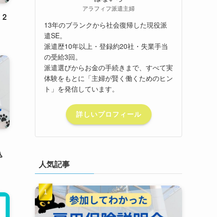
アラフィフ派遣主婦
2
13年のブランクから社会復帰した現役派
遣SE。
派遣歴10年以上・登録約20社・失業手当
の受給3回。
派遣選びからお金の手続きまで、すべて実
体験をもとに「主婦が賢く働くためのヒン
ト」を発信しています。
詳しいプロフィール
】
込
人気記事